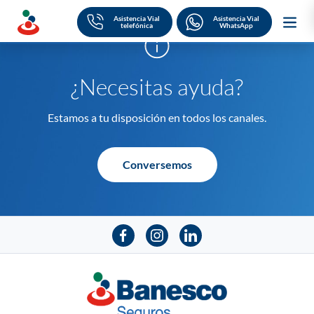
Skip
to
Asistencia Vial
Asistencia Vial
content
telefónica
¿Necesitas ayuda?
Estamos a tu disposición en todos los canales.
Conversemos