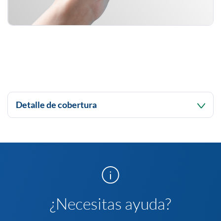
Detalle de cobertura
Ampara durante las 24 horas del día, los accidentes que
tu o tu familia pudiesen sufrir estando en el trabajo, en
sus actividades profesionales, privadas o recreativas, en
la práctica de diversos deportes, en accidentes de
tránsito como peatón, conductor no profesional o
pasajero y en viajes; que le originen la muerte o alguna
incapacidad, de acuerdo con el plan seleccionado:
¿Necesitas ayuda?
Accidentes Personales Integral