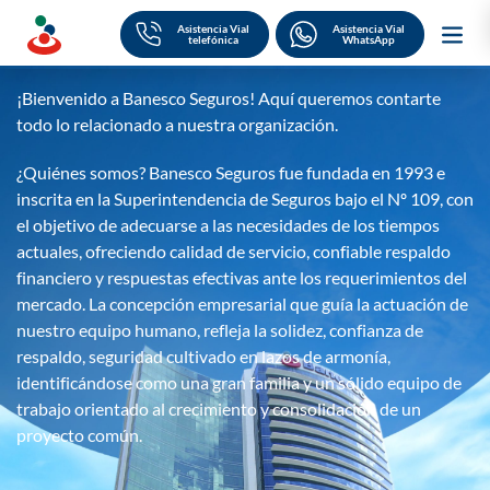
Skip
to
Sobre nosotros
Asistencia Vial
Asistencia Vial
content
telefónica
¡Bienvenido a Banesco Seguros! Aquí queremos contarte
todo lo relacionado a nuestra organización.
¿Quiénes somos? Banesco Seguros fue fundada en 1993 e
inscrita en la Superintendencia de Seguros bajo el Nº 109, con
el objetivo de adecuarse a las necesidades de los tiempos
actuales, ofreciendo calidad de servicio, confiable respaldo
financiero y respuestas efectivas ante los requerimientos del
mercado. La concepción empresarial que guía la actuación de
nuestro equipo humano, refleja la solidez, confianza de
respaldo, seguridad cultivado en lazos de armonía,
identificándose como una gran familia y un sólido equipo de
trabajo orientado al crecimiento y consolidación de un
proyecto común.