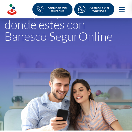
Skip
to
Maneja tu póliza desde
Asistencia Vial
Asistencia Vial
content
telefónica
donde estes con
Banesco SegurOnline